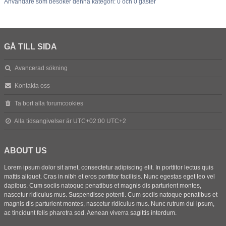
Användare som besöker denna kategori: 0 och 0 gäster
GÅ TILL SIDA
Avancerad sökning
Kontakta oss
Ta bort alla forumcookies
Alla tidsangivelser är UTC+02:00 UTC+2
ABOUT US
Lorem ipsum dolor sit amet, consectetur adipiscing elit. In porttitor lectus quis
mattis aliquet. Cras in nibh et eros porttitor facilisis. Nunc egestas eget leo vel
dapibus. Cum sociis natoque penatibus et magnis dis parturient montes,
nascetur ridiculus mus. Suspendisse potenti. Cum sociis natoque penatibus et
magnis dis parturient montes, nascetur ridiculus mus. Nunc rutrum dui ipsum,
ac tincidunt felis pharetra sed. Aenean viverra sagittis interdum.