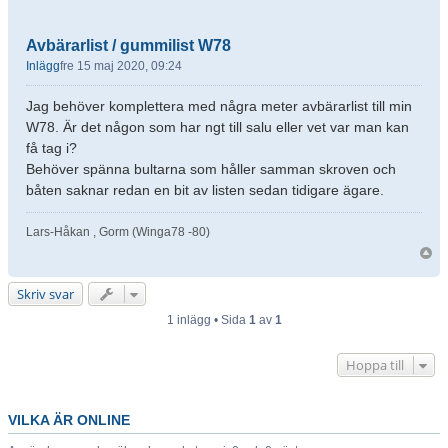
Avbärarlist / gummilist W78
Inlägg
fre 15 maj 2020, 09:24
Jag behöver komplettera med några meter avbärarlist till min
W78. Är det någon som har ngt till salu eller vet var man kan
få tag i?
Behöver spänna bultarna som håller samman skroven och
båten saknar redan en bit av listen sedan tidigare ägare.
Lars-Håkan , Gorm (Winga78 -80)
Skriv svar
1 inlägg • Sida
1
av
1
Hoppa till
VILKA ÄR ONLINE