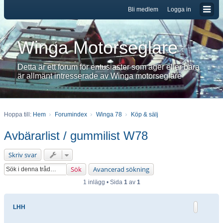
Bli medlem
Logga in
Winga Motorseglare
Detta är ett forum för entusiaster som äger eller bara
är allmänt intresserade av Winga motorseglare
Hoppa till:
Hem
Forumindex
Winga 78
Köp & sälj
Avbärarlist / gummilist W78
Skriv svar
Sök
Avancerad sökning
1 inlägg • Sida
1
av
1
LHH