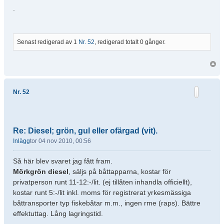
.
Senast redigerad av 1
Nr. 52
, redigerad totalt 0 gånger.
Nr. 52
Re: Diesel; grön, gul eller ofärgad (vit).
Inlägg
tor 04 nov 2010, 00:56
Så här blev svaret jag fått fram.
Mörkgrön diesel
, säljs på båttapparna, kostar för
privatperson runt 11-12:-/lit. (ej tillåten inhandla officiellt),
kostar runt 5:-/lit inkl. moms för registrerat yrkesmässiga
båttransporter typ fiskebåtar m.m., ingen rme (raps). Bättre
effektuttag. Lång lagringstid.