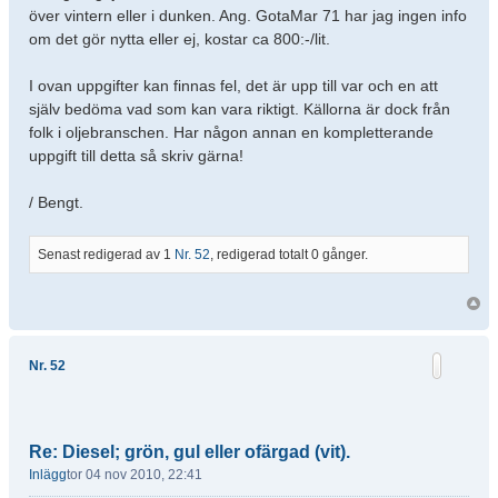
över vintern eller i dunken. Ang. GotaMar 71 har jag ingen info
om det gör nytta eller ej, kostar ca 800:-/lit.
I ovan uppgifter kan finnas fel, det är upp till var och en att
själv bedöma vad som kan vara riktigt. Källorna är dock från
folk i oljebranschen. Har någon annan en kompletterande
uppgift till detta så skriv gärna!
/ Bengt.
Senast redigerad av 1
Nr. 52
, redigerad totalt 0 gånger.
Nr. 52
Re: Diesel; grön, gul eller ofärgad (vit).
Inlägg
tor 04 nov 2010, 22:41