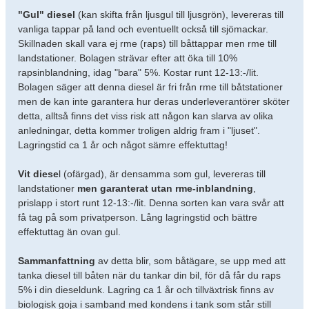
"Gul" diesel
(kan skifta från ljusgul till ljusgrön), levereras till
vanliga tappar på land och eventuellt också till sjömackar.
Skillnaden skall vara ej rme (raps) till båttappar men rme till
landstationer. Bolagen strävar efter att öka till 10%
rapsinblandning, idag "bara" 5%. Kostar runt 12-13:-/lit.
Bolagen säger att denna diesel är fri från rme till båtstationer
men de kan inte garantera hur deras underleverantörer sköter
detta, alltså finns det viss risk att någon kan slarva av olika
anledningar, detta kommer troligen aldrig fram i "ljuset".
Lagringstid ca 1 år och något sämre effektuttag!
Vit diese
l (ofärgad), är densamma som gul, levereras till
landstationer
men garanterat utan rme-inblandning
,
prislapp i stort runt 12-13:-/lit. Denna sorten kan vara svår att
få tag på som privatperson. Lång lagringstid och bättre
effektuttag än ovan gul.
Sammanfattning
av detta blir, som båtägare, se upp med att
tanka diesel till båten när du tankar din bil, för då får du raps
5% i din dieseldunk. Lagring ca 1 år och tillväxtrisk finns av
biologisk goja i samband med kondens i tank som står still