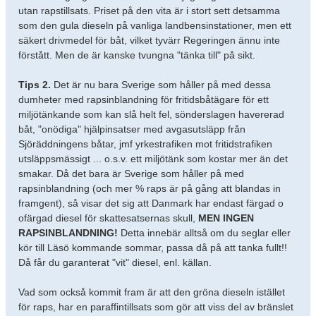
utan rapstillsats. Priset på den vita är i stort sett detsamma
som den gula dieseln på vanliga landbensinstationer, men ett
säkert drivmedel för båt, vilket tyvärr Regeringen ännu inte
förstått. Men de är kanske tvungna "tänka till" på sikt.
Tips 2.
Det är nu bara Sverige som håller på med dessa
dumheter med rapsinblandning för fritidsbåtägare för ett
miljötänkande som kan slå helt fel, sönderslagen havererad
båt, "onödiga" hjälpinsatser med avgasutsläpp från
Sjöräddningens båtar, jmf yrkestrafiken mot fritidstrafiken
utsläppsmässigt ... o.s.v. ett miljötänk som kostar mer än det
smakar. Då det bara är Sverige som håller på med
rapsinblandning (och mer % raps är på gång att blandas in
framgent), så visar det sig att Danmark har endast färgad o
ofärgad diesel för skattesatsernas skull,
MEN INGEN
RAPSINBLANDNING!
Detta innebär alltså om du seglar eller
kör till Läsö kommande sommar, passa då på att tanka fullt!!
Då får du garanterat "vit" diesel, enl. källan.
Vad som också kommit fram är att den gröna dieseln istället
för raps, har en paraffintillsats som gör att viss del av bränslet