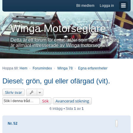
Bli medlem
Logga in
Winga Motorseglare
Detta är ett forum för entusiaster som äger eller bara
är allmänt intresserade av Winga motorseglare
Hoppa till:
Hem
Forumindex
Winga 78
Egna erfarenheter
Diesel; grön, gul eller ofärgad (vit).
Skriv svar
Sök
Avancerad sökning
6 inlägg • Sida
1
av
1
Nr. 52