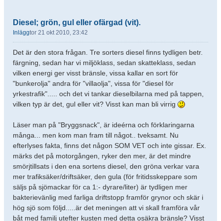
Diesel; grön, gul eller ofärgad (vit).
Inlägg
tor 21 okt 2010, 23:42
Det är den stora frågan. Tre sorters diesel finns tydligen betr.
färgning, sedan har vi miljöklass, sedan skatteklass, sedan
vilken energi ger visst bränsle, vissa kallar en sort för
"bunkerolja" andra för "villaolja", vissa för "diesel för
yrkestrafik"..... och det vi tankar dieselbilarna med på tappen,
vilken typ är det, gul eller vit? Visst kan man bli virrig
Läser man på "Bryggsnack", är ideérna och förklaringarna
många... men kom man fram till något.. tveksamt. Nu
efterlyses fakta, finns det någon SOM VET och inte gissar. Ex.
märks det på motorgången, ryker den mer, är det mindre
smörjtillsats i den ena sortens diesel, den gröna verkar vara
mer trafiksäker/driftsäker, den gula (för fritidsskeppare som
säljs på sjömackar för ca 1:- dyrare/liter) är tydligen mer
bakterievänlig med farliga driftstopp framför grynor och skär i
hög sjö som följd.....är det meningen att vi skall framföra vår
båt med familj utefter kusten med detta osäkra bränsle? Visst