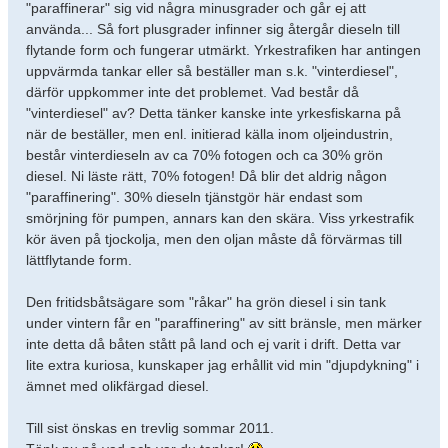
"paraffinerar" sig vid några minusgrader och går ej att
använda... Så fort plusgrader infinner sig återgår dieseln till
flytande form och fungerar utmärkt. Yrkestrafiken har antingen
uppvärmda tankar eller så beställer man s.k. "vinterdiesel",
därför uppkommer inte det problemet. Vad består då
"vinterdiesel" av? Detta tänker kanske inte yrkesfiskarna på
när de beställer, men enl. initierad källa inom oljeindustrin,
består vinterdieseln av ca 70% fotogen och ca 30% grön
diesel. Ni läste rätt, 70% fotogen! Då blir det aldrig någon
"paraffinering". 30% dieseln tjänstgör här endast som
smörjning för pumpen, annars kan den skära. Viss yrkestrafik
kör även på tjockolja, men den oljan måste då förvärmas till
lättflytande form.
Den fritidsbåtsägare som "råkar" ha grön diesel i sin tank
under vintern får en "paraffinering" av sitt bränsle, men märker
inte detta då båten stått på land och ej varit i drift. Detta var
lite extra kuriosa, kunskaper jag erhållit vid min "djupdykning" i
ämnet med olikfärgad diesel.
Till sist önskas en trevlig sommar 2011.