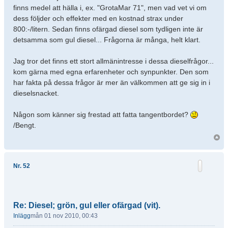
finns medel att hälla i, ex. "GrotaMar 71", men vad vet vi om
dess följder och effekter med en kostnad strax under
800:-/litern. Sedan finns ofärgad diesel som tydligen inte är
detsamma som gul diesel... Frågorna är många, helt klart.
Jag tror det finns ett stort allmänintresse i dessa dieselfrågor...
kom gärna med egna erfarenheter och synpunkter. Den som
har fakta på dessa frågor är mer än välkommen att ge sig in i
dieselsnacket.
Någon som känner sig frestad att fatta tangentbordet?
/Bengt.
Nr. 52
Re: Diesel; grön, gul eller ofärgad (vit).
Inlägg
mån 01 nov 2010, 00:43