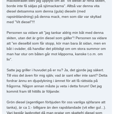
mackbiträdet blev jag upplyst om att "Vit diesel är rena skiten,
borde inte få säljas på sjömackarna". Alltså var denna vita
diesel detsamma som denna (gula) dieseln (med
rapsinblandning) på denna mack, men som där var skyltad
med "Vit diesel"!!!
Personen sa vidare att "jag tankar aldrig min båt med denna
skiten, utan det är grön diesel som gäller"! Personen sa vidare
att "en dieselbil som får stopp, kör man bara åt sidan, men en
båt i oväder, då handlar det plötsligt om om stora summor om
man har otur om båten går mot klipporna, kanske t.o.m. om
liv".
Satte jag griller i huvudet på er nu? Ja, det gjorde jag säkert.
Till viss del även för mig själv, vad är sant eller inte sant? Detta
fordrar ännu en djupdykning i ämnet för att få rättsida på
frågorna. Någon annan måste ju veta i detta forum! Det jag
kommit fram till hittills är följande:
Grön diesel (egentligen förbjuden för oss vanliga sjöfarare att
tanka), är ca 1:- billigare än den rapsblandade (vit eller gul...).
Vari består lagbrottet då man pratar om skattefri diesel som