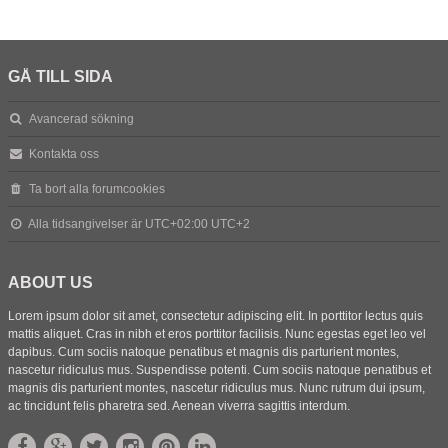
GÅ TILL SIDA
Avancerad sökning
Kontakta oss
Ta bort alla forumcookies
Alla tidsangivelser är UTC+02:00 UTC+2
ABOUT US
Lorem ipsum dolor sit amet, consectetur adipiscing elit. In porttitor lectus quis
mattis aliquet. Cras in nibh et eros porttitor facilisis. Nunc egestas eget leo vel
dapibus. Cum sociis natoque penatibus et magnis dis parturient montes,
nascetur ridiculus mus. Suspendisse potenti. Cum sociis natoque penatibus et
magnis dis parturient montes, nascetur ridiculus mus. Nunc rutrum dui ipsum,
ac tincidunt felis pharetra sed. Aenean viverra sagittis interdum.