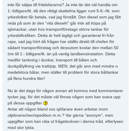
inte får säljas till fritidsfararna? Ja inte lär det väl handla om
1:-billigare/lit. då den riktigt skattefria ligger runt 5-6:-/lit. som
yrkesfolket får betala, vad jag förstått. Den diesel som jag fått
reda på som är den "vita dieseln" går inte att köpa på
sjömackar, utan hos transportföretags större tankar för
yrkesbiltrafiken. Detta är helt lagligt och garanterat fri från
raps, vad jag hört då frågan har ställts direkt till chefen för
sådant transportföretag och dessutom kostar den mellan 50
öre till 1:- billigare/lit. än på vanlig landbensinstation. Detta
medför tankning i dunkar, transport till båten och
dunkpåfyllning via tratt/pip. MEN, det går ann med mindre o
medelstora båtar, men ställer till problem för stora båttankar
på flera hundra liter!
Nu är det dags för någon annan att komma med kommentarer
tycker jag, för det måste väl finnas någon som kan svara upp
på dessa uppgifter
Antar att någon bland oss sjöfarare även arbetar inom
oljebranschen/spedition m.m.? Var gärna "anonym", men
uppgifter som kan räta ut frågetecknen i denna tråd, efterlyses
med stor lykta.