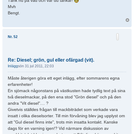
Tänk nu på vad och var du tankar!
Mvh
Bengt.
Nr. 52
Re: Diesel; grön, gul eller ofärgad (vit).
Inlägg
sön 31 jul 2011, 22:03
Måste återigen göra ett eget inlägg, efter sommarens egna
erfarenheter!
En sjömack någonstans på västkusten hade tydlig text på sina
två dieselmackar, på den ena stod "Grön diesel" och på den
andra "Vit diesel".... ?
Givetvis ställdes frågan till mackbiträdet som verkade vara
insatt i olika dieselsorter. Till min förvåning blev jag upplyst om
att "Gul diesel finns inte", trots min insatta kontakt. Kanske
dags för en varning igen!? Vid närmare diskussion av