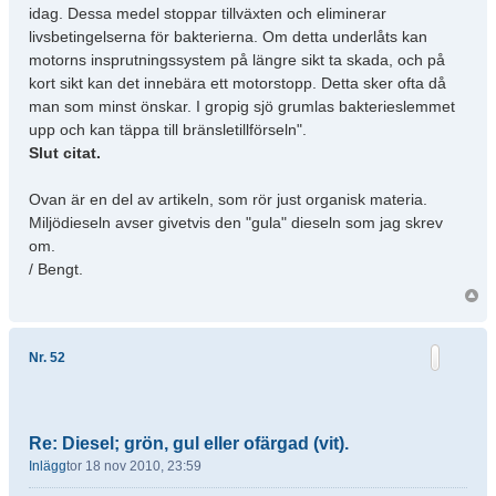
idag. Dessa medel stoppar tillväxten och eliminerar
livsbetingelserna för bakterierna. Om detta underlåts kan
motorns insprutningssystem på längre sikt ta skada, och på
kort sikt kan det innebära ett motorstopp. Detta sker ofta då
man som minst önskar. I gropig sjö grumlas bakterieslemmet
upp och kan täppa till bränsletillförseln".
Slut citat.
Ovan är en del av artikeln, som rör just organisk materia.
Miljödieseln avser givetvis den "gula" dieseln som jag skrev
om.
/ Bengt.
Nr. 52
Re: Diesel; grön, gul eller ofärgad (vit).
Inlägg
tor 18 nov 2010, 23:59