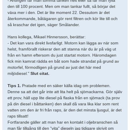
- Antingen får man tömma tanken helt eller så får man fylla
den till 100 procent. Men om man tankar fullt, så börjar det
växa mer i den. Det är lite moment 22. Dessutom är det
återkommande, båtägaren gör rent filtren och kör lite till och
så kraschar det igen, säger Smålander.
Hans kollega, Mikael Hinnersson, berättar:
- Det kan vara direkt livsfarligt. Motorn kan lägga av när som
helst, framförallt riskerar den att stanna när du är på väg ut
från en hamn eftersom du just startat motorn. Häromdagen
fick min kamrat rädda en båt som hade strandat på grund av
motorfel, förmodligen på grund av just det här med
miljödiesel."
Slut citat.
Tips 1.
Pratade med en säker källa idag om problemen.
Denne sa att det går inte att lita helt på sjömackarna. Gör själv
ett prov, häll upp lite diesel på flaska från en sjömack (ta prov
på din diesel i båttanken) den skall då vara lika klar som rent
vatten om den är fri från raps, är den det minsta ljusgul, är det
raps tillsatt!
Fortfarande gäller att man har en kontakt i oljebranschen så
man får tillgång till den "vita" dieseln jag tidigare skrivit om