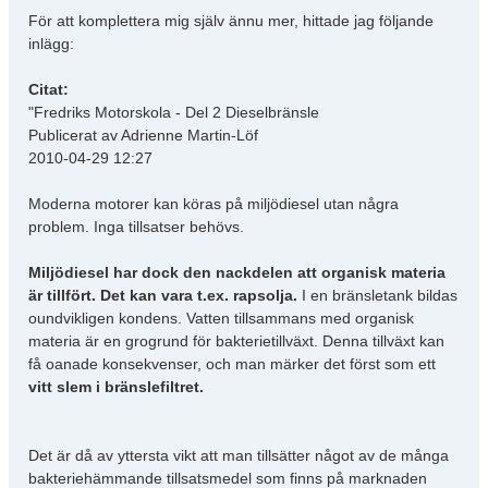
För att komplettera mig själv ännu mer, hittade jag följande
inlägg:
Citat:
"Fredriks Motorskola - Del 2 Dieselbränsle
Publicerat av Adrienne Martin-Löf
2010-04-29 12:27
Moderna motorer kan köras på miljödiesel utan några
problem. Inga tillsatser behövs.
Miljödiesel har dock den nackdelen att organisk materia
är tillfört. Det kan vara t.ex. rapsolja.
I en bränsletank bildas
oundvikligen kondens. Vatten tillsammans med organisk
materia är en grogrund för bakterietillväxt. Denna tillväxt kan
få oanade konsekvenser, och man märker det först som ett
vitt slem i bränslefiltret.
Det är då av yttersta vikt att man tillsätter något av de många
bakteriehämmande tillsatsmedel som finns på marknaden