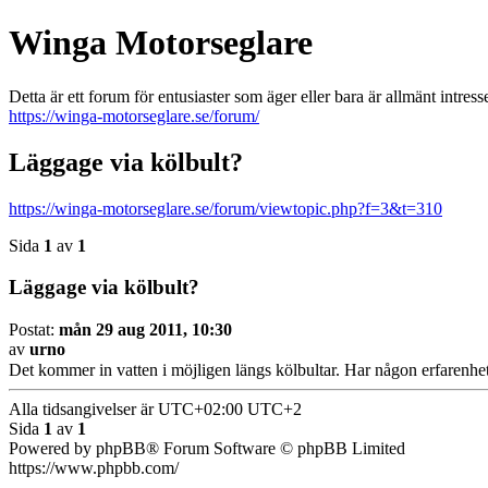
Winga Motorseglare
Detta är ett forum för entusiaster som äger eller bara är allmänt intre
https://winga-motorseglare.se/forum/
Läggage via kölbult?
https://winga-motorseglare.se/forum/viewtopic.php?f=3&t=310
Sida
1
av
1
Läggage via kölbult?
Postat:
mån 29 aug 2011, 10:30
av
urno
Det kommer in vatten i möjligen längs kölbultar. Har någon erfarenhe
Alla tidsangivelser är UTC+02:00 UTC+2
Sida
1
av
1
Powered by phpBB® Forum Software © phpBB Limited
https://www.phpbb.com/