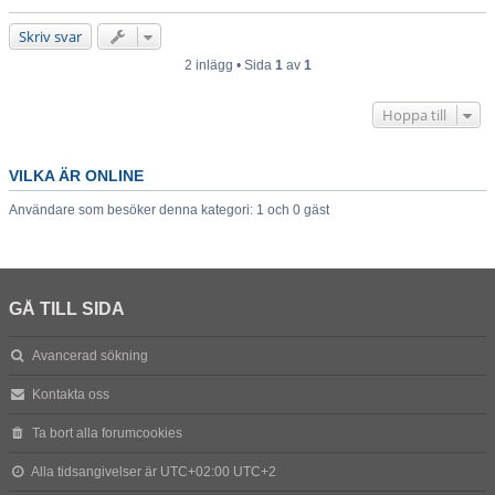
Skriv svar
2 inlägg • Sida
1
av
1
Hoppa till
VILKA ÄR ONLINE
Användare som besöker denna kategori: 1 och 0 gäst
GÅ TILL SIDA
Avancerad sökning
Kontakta oss
Ta bort alla forumcookies
Alla tidsangivelser är UTC+02:00 UTC+2