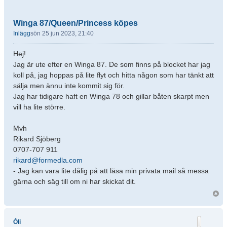
Winga 87/Queen/Princess köpes
Inlägg
sön 25 jun 2023, 21:40
Hej!
Jag är ute efter en Winga 87. De som finns på blocket har jag
koll på, jag hoppas på lite flyt och hitta någon som har tänkt att
sälja men ännu inte kommit sig för.
Jag har tidigare haft en Winga 78 och gillar båten skarpt men
vill ha lite större.
Mvh
Rikard Sjöberg
0707-707 911
rikard@formedla.com
- Jag kan vara lite dålig på att läsa min privata mail så messa
gärna och säg till om ni har skickat dit.
Óli