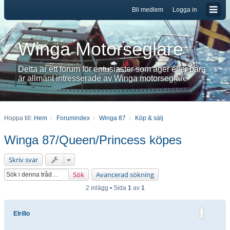
Bli medlem
Logga in
Winga Motorseglare
Detta är ett forum för entusiaster som äger eller bara
är allmänt intresserade av Winga motorseglare
Hoppa till:
Hem
Forumindex
Winga 87
Köp & sälj
Winga 87/Queen/Princess köpes
Skriv svar
Sök
Avancerad sökning
2 inlägg • Sida
1
av
1
Elrillo