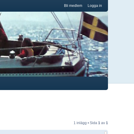
Bli medlem
Logga in
1 inlägg • Sida
1
av
1