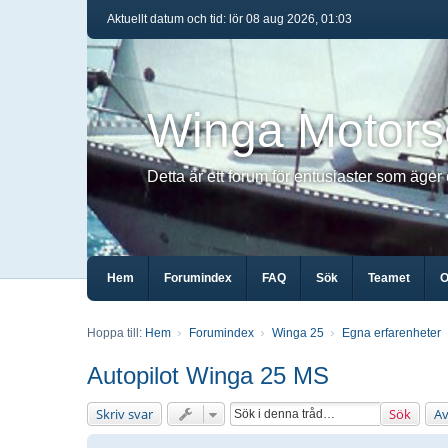
Aktuellt datum och tid: lör 08 aug 2026, 01:03
Winga Motors
Detta är ett forum för entusiaster som äger
Hem
Forumindex
FAQ
Sök
Teamet
O
Hoppa till:
Hem
Forumindex
Winga 25
Egna erfarenheter
Autopilot Winga 25 MS
Skriv svar
Sök
Av