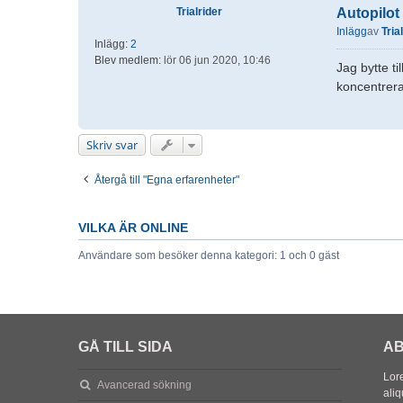
Trialrider
Autopilot
Inlägg
av
Tria
Inlägg:
2
Blev medlem:
lör 06 jun 2020, 10:46
Jag bytte ti
koncentrera
Skriv svar
Återgå till "Egna erfarenheter"
VILKA ÄR ONLINE
Användare som besöker denna kategori: 1 och 0 gäst
GÅ TILL SIDA
AB
Lore
Avancerad sökning
aliq