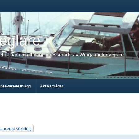
eglare
 eller bara är allmänt intresserade av Winga motorseglare
besvarade inlägg
Aktiva trådar
ancerad sökning