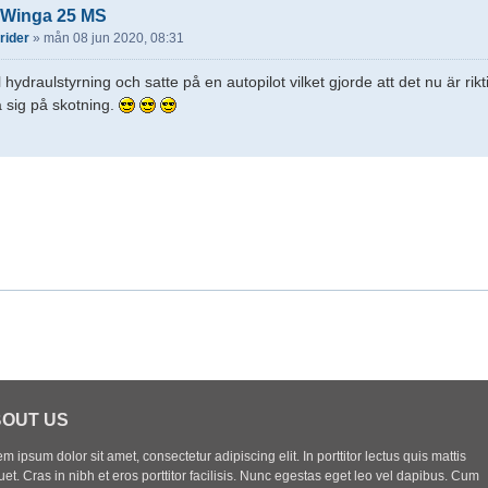
 Winga 25 MS
lrider
»
mån 08 jun 2020, 08:31
ll hydraulstyrning och satte på en autopilot vilket gjorde att det nu är ri
 sig på skotning.
OUT US
m ipsum dolor sit amet, consectetur adipiscing elit. In porttitor lectus quis mattis
uet. Cras in nibh et eros porttitor facilisis. Nunc egestas eget leo vel dapibus. Cum