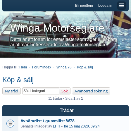
Bli medlem
Logga in
Winga Motorseglare
Detta är ett forum för entusiaster som äger eller bara
är allmänt intresserade av Winga motorseglare
Hoppa till:
Hem
Forumindex
Winga 78
Köp & sälj
Köp & sälj
Ny tråd
Sök
Avancerad sökning
11 trådar • Sida
1
av
1
Trådar
Avbärarlist / gummilist W78
Senaste inlägget av
LHH
«
fre 15 maj 2020, 09:24