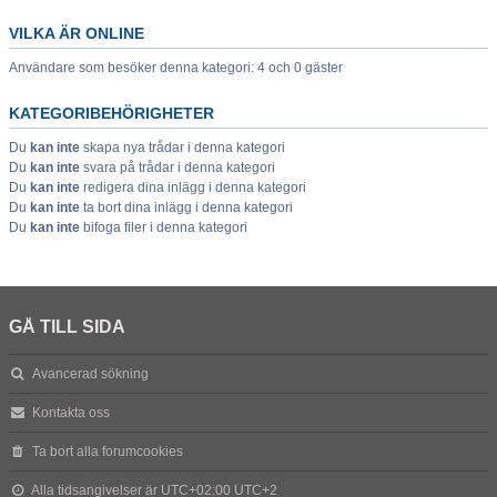
VILKA ÄR ONLINE
Användare som besöker denna kategori: 4 och 0 gäster
KATEGORIBEHÖRIGHETER
Du
kan inte
skapa nya trådar i denna kategori
Du
kan inte
svara på trådar i denna kategori
Du
kan inte
redigera dina inlägg i denna kategori
Du
kan inte
ta bort dina inlägg i denna kategori
Du
kan inte
bifoga filer i denna kategori
GÅ TILL SIDA
Avancerad sökning
Kontakta oss
Ta bort alla forumcookies
Alla tidsangivelser är UTC+02:00 UTC+2