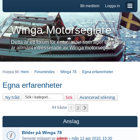
Bli medlem
Logga in
Winga Motorseglare
Detta är ett forum för entusiaster som äger eller bara
är allmänt intresserade av Winga motorseglare
Hoppa till:
Hem
Forumindex
Winga 78
Egna erfarenheter
Egna erfarenheter
Ny tråd
Sök
Avancerad sökning
1
2
Nästa
94 trådar
Anslag
Bilder på Winga 78
Senaste inlägget av
admin
«
mån 12 apr 2010, 15:30