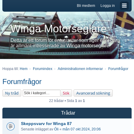
Bli medlem
Logga in
Winga Motorseglare
Detta är ett forum för entusiaster som äger eller bara
är allmänt intresserade av Winga motorseglare
Hoppa till:
Hem
Forumindex
Administrationen informerar
Forumfrågor
Forumfrågor
Ny tråd
Sök
Avancerad sökning
22 trådar • Sida
1
av
1
Trådar
Skeppsvarv for Winga 87
Senaste inlägget av
Óli
«
mån 07 okt 2024, 20:06