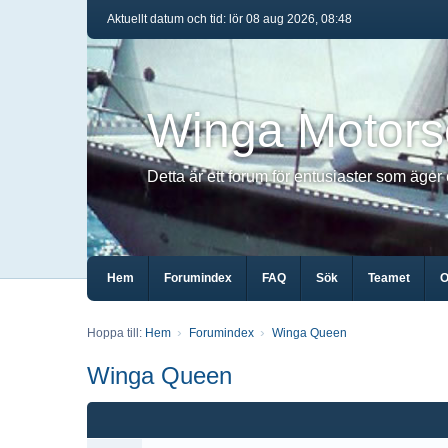
Aktuellt datum och tid: lör 08 aug 2026, 08:48
Winga Motors
Detta är ett forum för entusiaster som äger
Hem
Forumindex
FAQ
Sök
Teamet
O
Hoppa till:
Hem
Forumindex
Winga Queen
Winga Queen