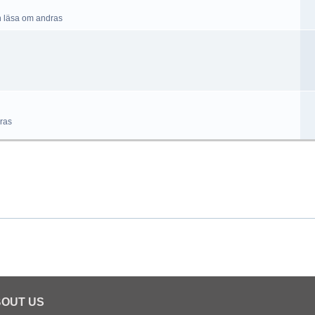
h läsa om andras
ras
OUT US