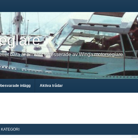
eglare
 eller bara är allmänt intresserade av Winga motorseglare
besvarade inlägg
Aktiva trådar
KATEGORI