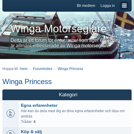
Bli medlem
Logga in
Winga Motorseglare
Detta är ett forum för entusiaster som äger eller bara
är allmänt intresserade av Winga motorseglare
Hoppa till:
Hem
Forumindex
Winga Princess
Winga Princess
Kategori
Egna erfarenheter
Här kan du dela med dig av dina egna erfarenheter och läsa om
andras
Trådar:
4
Köp & sälj