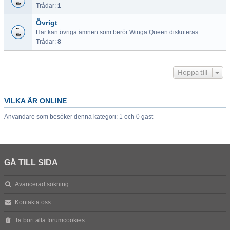
Trådar:
1
Övrigt
Här kan övriga ämnen som berör Winga Queen diskuteras
Trådar:
8
Hoppa till
VILKA ÄR ONLINE
Användare som besöker denna kategori: 1 och 0 gäst
GÅ TILL SIDA
Avancerad sökning
Kontakta oss
Ta bort alla forumcookies