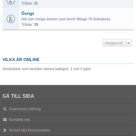
Trådar:
11
Övrigt
Här kan övriga ämnen som berör Winga 78 diskuteras
Trådar:
35
Hoppa till
VILKA ÄR ONLINE
Användare som besöker denna kategori: 1 och 0 gäst
GÅ TILL SIDA
Avancerad sökning
Kontakta oss
Ta bort alla forumcookies