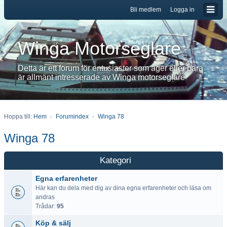
Bli medlem
Logga in
Winga Motorseglare
Detta är ett forum för entusiaster som äger eller bara
är allmänt intresserade av Winga motorseglare
Hoppa till:
Hem
Forumindex
Winga 78
Winga 78
Kategori
Egna erfarenheter
Här kan du dela med dig av dina egna erfarenheter och läsa om
andras
Trådar:
95
Köp & sälj