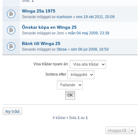
Svar:
1
Winga 25a 1975
Senaste inlägget av
rcarlsson
«
ons 19 okt 2011, 20:09
Önskar köpa en Winga 25
Senaste inlägget av
Joro
«
mån 04 maj 2009, 23:38
Bänk till Winga 25
Senaste inlägget av
Stisse
«
sön 06 jul 2008, 16:50
Visa trådar nyare än:
Sortera efter
Ny tråd
4 trådar • Sida
1
av
1
Hoppa till