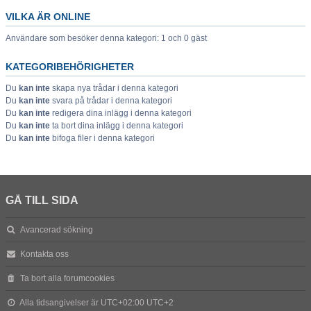
VILKA ÄR ONLINE
Användare som besöker denna kategori: 1 och 0 gäst
KATEGORIBEHÖRIGHETER
Du
kan inte
skapa nya trådar i denna kategori
Du
kan inte
svara på trådar i denna kategori
Du
kan inte
redigera dina inlägg i denna kategori
Du
kan inte
ta bort dina inlägg i denna kategori
Du
kan inte
bifoga filer i denna kategori
GÅ TILL SIDA
Avancerad sökning
Kontakta oss
Ta bort alla forumcookies
Alla tidsangivelser är UTC+02:00 UTC+2