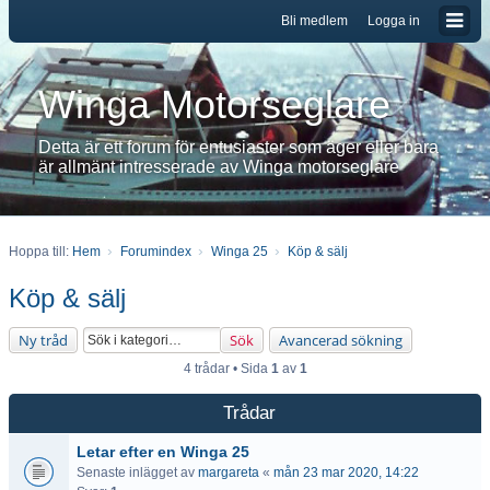
Bli medlem
Logga in
Winga Motorseglare
Detta är ett forum för entusiaster som äger eller bara
är allmänt intresserade av Winga motorseglare
Hoppa till:
Hem
Forumindex
Winga 25
Köp & sälj
Köp & sälj
Ny tråd
Sök
Avancerad sökning
4 trådar • Sida
1
av
1
Trådar
Letar efter en Winga 25
Senaste inlägget av
margareta
«
mån 23 mar 2020, 14:22