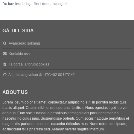
Du
kan inte
bifoga filer i denna kategori
GÅ TILL SIDA
Avancerad sökning
Kontakta oss
Ta bort alla forumcookies
Alla tidsangivelser är UTC+02:00 UTC+2
ABOUT US
Lorem ipsum dolor sit amet, consectetur adipiscing elit. In porttitor lectus quis
mattis aliquet. Cras in nibh et eros porttitor facilisis. Nunc egestas eget leo vel
dapibus. Cum sociis natoque penatibus et magnis dis parturient montes,
nascetur ridiculus mus. Suspendisse potenti. Cum sociis natoque penatibus et
magnis dis parturient montes, nascetur ridiculus mus. Nunc rutrum dui ipsum,
ac tincidunt felis pharetra sed. Aenean viverra sagittis interdum.