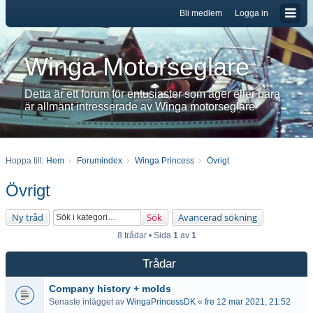
Bli medlem
Logga in
Winga Motorseglare
Detta är ett forum för entusiaster som äger eller bara
är allmänt intresserade av Winga motorseglare
Hoppa till:
Hem
Forumindex
Winga Princess
Övrigt
Övrigt
Ny tråd
Sök
Avancerad sökning
8 trådar • Sida
1
av
1
Trådar
Company history + molds
Senaste inlägget av
WingaPrincessDK
«
fre 12 mar 2021, 21:52