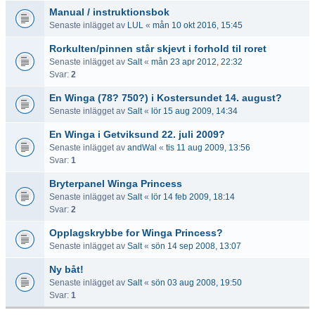
Manual / instruktionsbok
Senaste inlägget av
LUL
«
mån 10 okt 2016, 15:45
Rorkulten/pinnen står skjevt i forhold til roret
Senaste inlägget av
Salt
«
mån 23 apr 2012, 22:32
Svar:
2
En Winga (78? 750?) i Kostersundet 14. august?
Senaste inlägget av
Salt
«
lör 15 aug 2009, 14:34
En Winga i Getviksund 22. juli 2009?
Senaste inlägget av
andWal
«
tis 11 aug 2009, 13:56
Svar:
1
Bryterpanel Winga Princess
Senaste inlägget av
Salt
«
lör 14 feb 2009, 18:14
Svar:
2
Opplagskrybbe for Winga Princess?
Senaste inlägget av
Salt
«
sön 14 sep 2008, 13:07
Ny båt!
Senaste inlägget av
Salt
«
sön 03 aug 2008, 19:50
Svar:
1