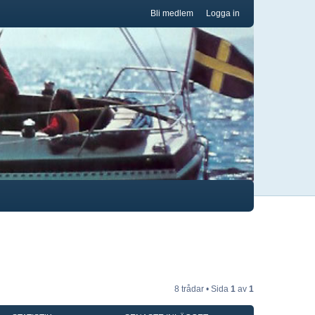
Bli medlem
Logga in
8 trådar • Sida
1
av
1