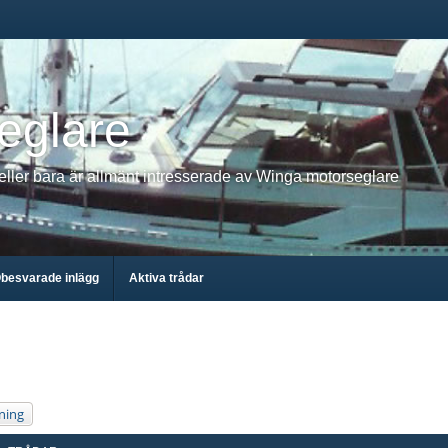
eglare
 eller bara är allmänt intresserade av Winga motorseglare
besvarade inlägg
Aktiva trådar
ning