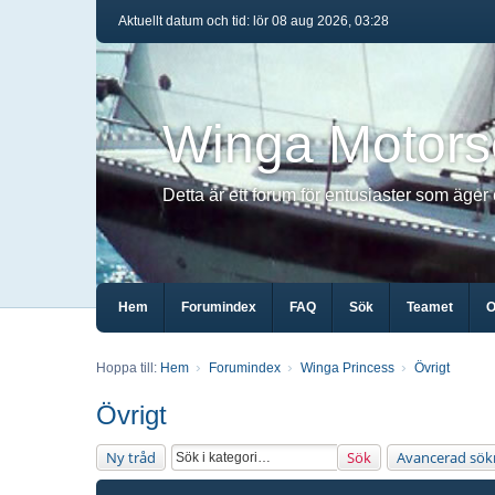
Aktuellt datum och tid: lör 08 aug 2026, 03:28
Winga Motors
Detta är ett forum för entusiaster som äger
Hem
Forumindex
FAQ
Sök
Teamet
O
Hoppa till:
Hem
Forumindex
Winga Princess
Övrigt
Övrigt
Ny tråd
Sök
Avancerad sök