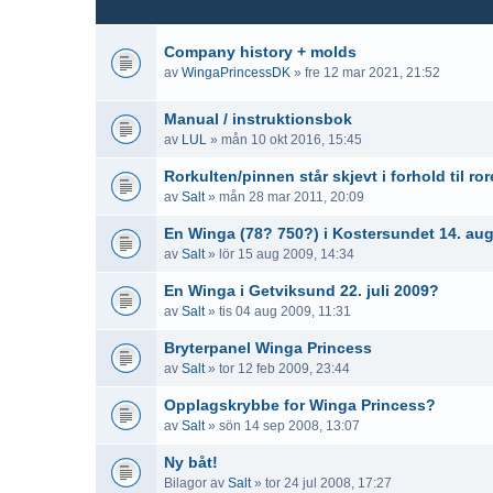
Company history + molds
av
WingaPrincessDK
» fre 12 mar 2021, 21:52
Manual / instruktionsbok
av
LUL
» mån 10 okt 2016, 15:45
Rorkulten/pinnen står skjevt i forhold til ror
av
Salt
» mån 28 mar 2011, 20:09
En Winga (78? 750?) i Kostersundet 14. au
av
Salt
» lör 15 aug 2009, 14:34
En Winga i Getviksund 22. juli 2009?
av
Salt
» tis 04 aug 2009, 11:31
Bryterpanel Winga Princess
av
Salt
» tor 12 feb 2009, 23:44
Opplagskrybbe for Winga Princess?
av
Salt
» sön 14 sep 2008, 13:07
Ny båt!
Bilagor
av
Salt
» tor 24 jul 2008, 17:27