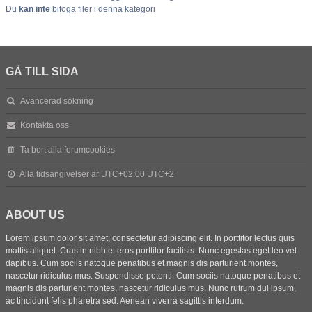
Du
kan inte
bifoga filer i denna kategori
GÅ TILL SIDA
Avancerad sökning
Kontakta oss
Ta bort alla forumcookies
Alla tidsangivelser är UTC+02:00 UTC+2
ABOUT US
Lorem ipsum dolor sit amet, consectetur adipiscing elit. In porttitor lectus quis
mattis aliquet. Cras in nibh et eros porttitor facilisis. Nunc egestas eget leo vel
dapibus. Cum sociis natoque penatibus et magnis dis parturient montes,
nascetur ridiculus mus. Suspendisse potenti. Cum sociis natoque penatibus et
magnis dis parturient montes, nascetur ridiculus mus. Nunc rutrum dui ipsum,
ac tincidunt felis pharetra sed. Aenean viverra sagittis interdum.