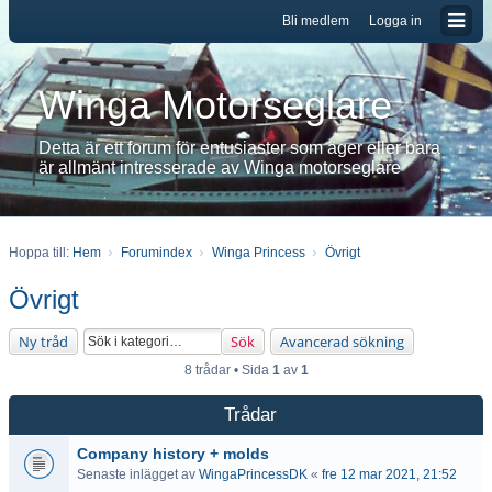
Bli medlem
Logga in
Winga Motorseglare
Detta är ett forum för entusiaster som äger eller bara
är allmänt intresserade av Winga motorseglare
Hoppa till:
Hem
Forumindex
Winga Princess
Övrigt
Övrigt
Ny tråd
Sök
Avancerad sökning
8 trådar • Sida
1
av
1
Trådar
Company history + molds
Senaste inlägget av
WingaPrincessDK
«
fre 12 mar 2021, 21:52