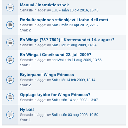
Manual / instruktionsbok
Senaste inlägget av
LUL
«
mån 10 okt 2016, 15:45
Rorkulten/pinnen står skjevt i forhold til roret
Senaste inlägget av
Salt
«
mån 23 apr 2012, 22:32
Svar:
2
En Winga (78? 750?) i Kostersundet 14. august?
Senaste inlägget av
Salt
«
lör 15 aug 2009, 14:34
En Winga i Getviksund 22. juli 2009?
Senaste inlägget av
andWal
«
tis 11 aug 2009, 13:56
Svar:
1
Bryterpanel Winga Princess
Senaste inlägget av
Salt
«
lör 14 feb 2009, 18:14
Svar:
2
Opplagskrybbe for Winga Princess?
Senaste inlägget av
Salt
«
sön 14 sep 2008, 13:07
Ny båt!
Senaste inlägget av
Salt
«
sön 03 aug 2008, 19:50
Svar:
1