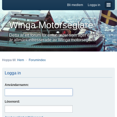
Bli medlem
Logga in
Winga Motorseglare
Detta är ett forum för entusiaster som äger eller bara
är allmänt intresserade av Winga motorseglare
Hoppa till:
Hem
Forumindex
Logga in
Användarnamn:
Lösenord: