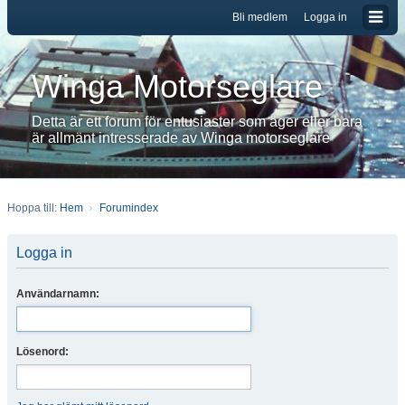
Bli medlem
Logga in
Winga Motorseglare
Detta är ett forum för entusiaster som äger eller bara
är allmänt intresserade av Winga motorseglare
Hoppa till:
Hem
Forumindex
Logga in
Användarnamn:
Lösenord: