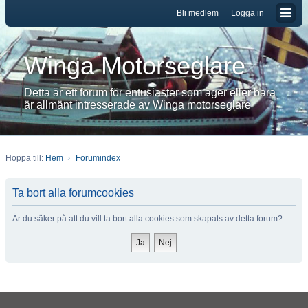
Bli medlem
Logga in
Winga Motorseglare
Detta är ett forum för entusiaster som äger eller bara
är allmänt intresserade av Winga motorseglare
Hoppa till:
Hem
Forumindex
Ta bort alla forumcookies
Är du säker på att du vill ta bort alla cookies som skapats av detta forum?