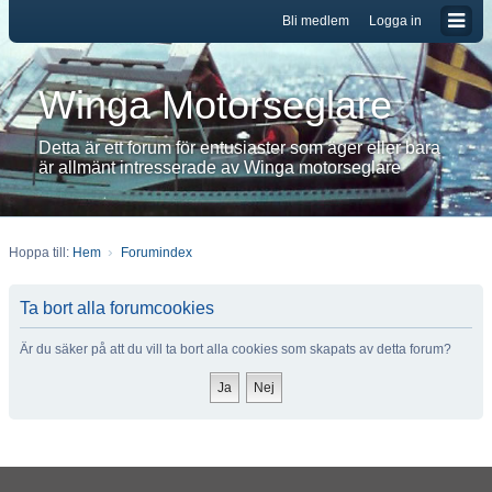
Bli medlem
Logga in
Winga Motorseglare
Detta är ett forum för entusiaster som äger eller bara
är allmänt intresserade av Winga motorseglare
Hoppa till:
Hem
Forumindex
Ta bort alla forumcookies
Är du säker på att du vill ta bort alla cookies som skapats av detta forum?