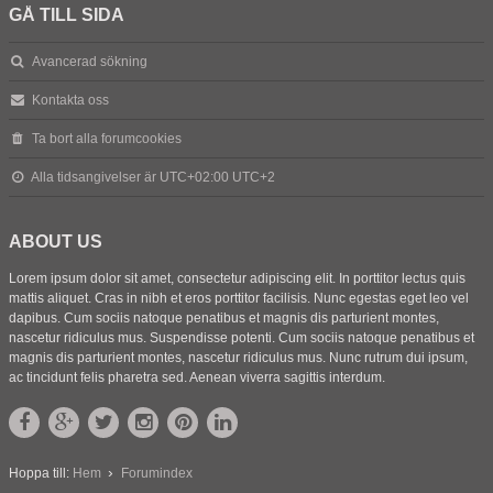
GÅ TILL SIDA
Avancerad sökning
Kontakta oss
Ta bort alla forumcookies
Alla tidsangivelser är UTC+02:00 UTC+2
ABOUT US
Lorem ipsum dolor sit amet, consectetur adipiscing elit. In porttitor lectus quis
mattis aliquet. Cras in nibh et eros porttitor facilisis. Nunc egestas eget leo vel
dapibus. Cum sociis natoque penatibus et magnis dis parturient montes,
nascetur ridiculus mus. Suspendisse potenti. Cum sociis natoque penatibus et
magnis dis parturient montes, nascetur ridiculus mus. Nunc rutrum dui ipsum,
ac tincidunt felis pharetra sed. Aenean viverra sagittis interdum.
Hoppa till:
Hem
Forumindex