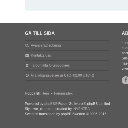
GÅ TILL SIDA
AB
Lore
Avancerad sökning
aliq
soc
Kontakta oss
Sus
nasc
Ta bort alla forumcookies
vive
Alla tidsangivelser är UTC+02:00 UTC+2
Hoppa till:
Hem
Forumindex
Powered by
phpBB
® Forum Software © phpBB Limited
Style we_clearblue created by
INVENTEA
Swedish translation by phpBB Sweden © 2006-2015