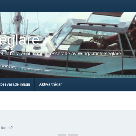
eglare
 eller bara är allmänt intresserade av Winga motorseglare
besvarade inlägg
Aktiva trådar
ta forum?