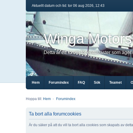
Aktuellt datum och tid: tor 06 aug 2026, 12:43
Winga Motors
Detta är ett forum för entusiaster som äger
Hem
Forumindex
FAQ
Sök
Teamet
O
Hoppa till:
Hem
Forumindex
Ta bort alla forumcookies
Är du säker på att du vill ta bort alla cookies som skapats av det