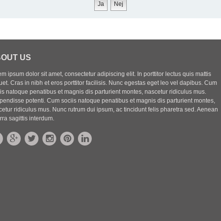
OUT US
m ipsum dolor sit amet, consectetur adipiscing elit. In porttitor lectus quis mattis
uet. Cras in nibh et eros porttitor facilisis. Nunc egestas eget leo vel dapibus. Cum
iis natoque penatibus et magnis dis parturient montes, nascetur ridiculus mus.
pendisse potenti. Cum sociis natoque penatibus et magnis dis parturient montes,
etur ridiculus mus. Nunc rutrum dui ipsum, ac tincidunt felis pharetra sed. Aenean
rra sagittis interdum.