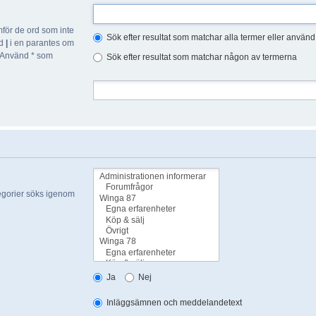
för de ord som inte
Sök efter resultat som matchar alla termer eller använ
ed
|
i en parantes om
 Använd * som
Sök efter resultat som matchar någon av termerna
tegorier söks igenom
Ja
Nej
Inläggsämnen och meddelandetext