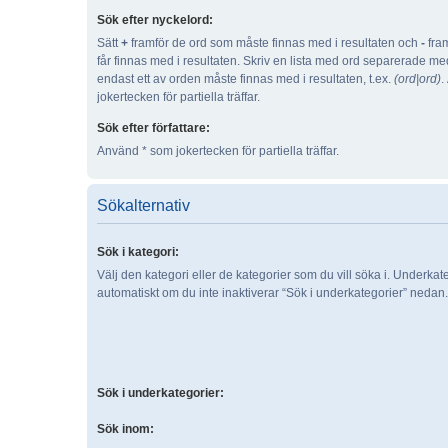
Sök efter nyckelord:
Sätt
+
framför de ord som måste finnas med i resultaten och
-
fram
får finnas med i resultaten. Skriv en lista med ord separerade m
endast ett av orden måste finnas med i resultaten, t.ex.
(ord|ord)
.
jokertecken för partiella träffar.
Sök efter författare:
Använd * som jokertecken för partiella träffar.
Sökalternativ
Sök i kategori:
Välj den kategori eller de kategorier som du vill söka i. Underka
automatiskt om du inte inaktiverar “Sök i underkategorier” nedan.
Sök i underkategorier:
Sök inom: