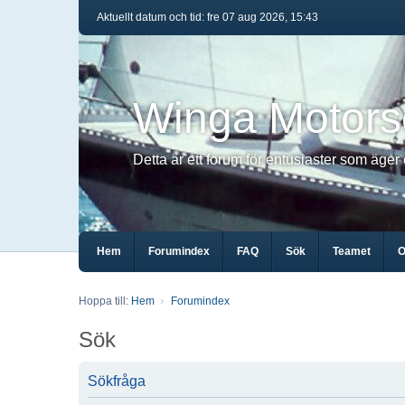
Aktuellt datum och tid: fre 07 aug 2026, 15:43
Winga Motors
Detta är ett forum för entusiaster som äger
Hem
Forumindex
FAQ
Sök
Teamet
O
Hoppa till:
Hem
Forumindex
Sök
Sökfråga