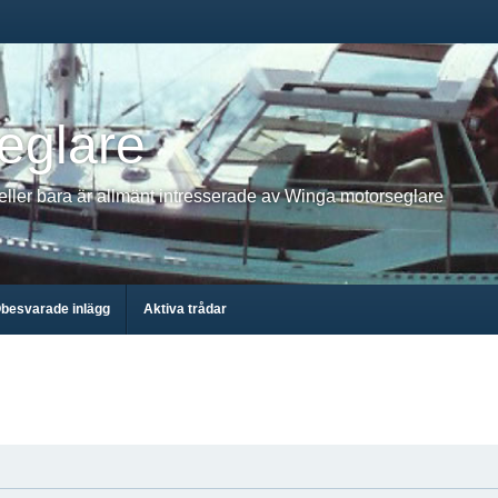
eglare
 eller bara är allmänt intresserade av Winga motorseglare
besvarade inlägg
Aktiva trådar