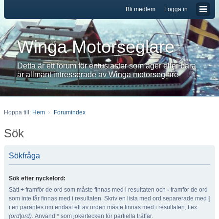
Bli medlem
Logga in
Winga Motorseglare
Detta är ett forum för entusiaster som äger eller bara
är allmänt intresserade av Winga motorseglare
Hoppa till:
Hem
Forumindex
Sök
Sökfråga
Sök efter nyckelord:
Sätt
+
framför de ord som måste finnas med i resultaten och
-
framför de ord
som inte får finnas med i resultaten. Skriv en lista med ord separerade med
|
i en parantes om endast ett av orden måste finnas med i resultaten, t.ex.
(ord|ord)
. Använd * som jokertecken för partiella träffar.