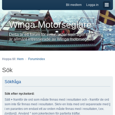
Bli medlem
Logga in
Winga Motorseglare
Detta är ett forum för entusiaster som äger eller bara
är allmänt intresserade av Winga motorseglare
Hoppa till:
Hem
Forumindex
Sök
Sökfråga
Sök efter nyckelord:
Sätt
+
framför de ord som måste finnas med i resultaten och
-
framför de ord
som inte får finnas med i resultaten. Skriv en lista med ord separerade med
|
i en parantes om endast ett av orden måste finnas med i resultaten, t.ex.
(ord|ord)
. Använd * som jokertecken för partiella träffar.