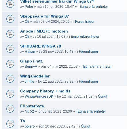
Vilket serienummer har din Winga 87?
av
Peter
» mån 15 jun 2026, 18:47 » i
Egna erfarenheter
Skeppsvarv for Winga 87
av
Óli
» mån 07 okt 2024, 20:06 » i
Forumfrågor
Anode i MD17C motoren
av
Óli
» tis 16 jul 2024, 19:03 » i
Egna erfarenheter
SPRIDARE WINGA 78
av
Håkan
» tis 28 nov 2023, 10:43 » i
Forumfrågor
Glapp i ratt.
av
BennyV
» ons 04 maj 2022, 21:53 » i
Egna erfarenheter
Wingamodeller
av
chrille
» tor 12 aug 2021, 23:38 » i
Forumfrågor
Company history + molds
av
WingaPrincessDK
» fre 12 mar 2021, 21:52 » i
Övrigt
Fönsterbyte.
av
Nr. 52
» lör 06 feb 2021, 23:30 » i
Egna erfarenheter
TV
av
bolero
» sön 20 dec 2020, 09:42 » i
Övrigt