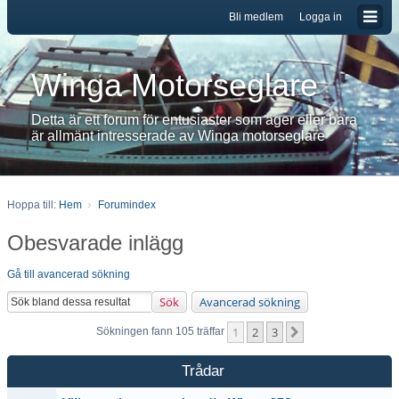
Bli medlem
Logga in
Winga Motorseglare
Detta är ett forum för entusiaster som äger eller bara
är allmänt intresserade av Winga motorseglare
Hoppa till:
Hem
Forumindex
Obesvarade inlägg
Gå till avancerad sökning
Sök
Avancerad sökning
1
2
3
Nästa
Sökningen fann 105 träffar
Trådar