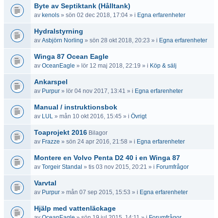
Byte av Septiktank (Hålltank)
av
kenols
» sön 02 dec 2018, 17:04 » i
Egna erfarenheter
Hydralstyrning
av
Asbjörn Norling
» sön 28 okt 2018, 20:23 » i
Egna erfarenheter
Winga 87 Ocean Eagle
av
OceanEagle
» lör 12 maj 2018, 22:19 » i
Köp & sälj
Ankarspel
av
Purpur
» lör 04 nov 2017, 13:41 » i
Egna erfarenheter
Manual / instruktionsbok
av
LUL
» mån 10 okt 2016, 15:45 » i
Övrigt
Toaprojekt 2016
Bilagor
av
Frazze
» sön 24 apr 2016, 21:58 » i
Egna erfarenheter
Montere en Volvo Penta D2 40 i en Winga 87
av
Torgeir Standal
» tis 03 nov 2015, 20:21 » i
Forumfrågor
Varvtal
av
Purpur
» mån 07 sep 2015, 15:53 » i
Egna erfarenheter
Hjälp med vattenläckage
av
OceanEagle
» sön 19 jul 2015, 14:11 » i
Forumfrågor