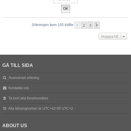
1
2
3
Nästa
Sökningen fann 105 träffar
Hoppa till
GÅ TILL SIDA
Avancerad sökning
Kontakta oss
Ta bort alla forumcookies
Alla tidsangivelser är UTC+02:00 UTC+2
ABOUT US