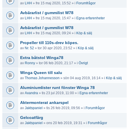
av
LHH
» fre 15 maj 2020, 15:52 » i
Forumfrågor
Avbärarlist / gummilist W78
av
LHH
» fre 15 maj 2020, 15:47 » i
Egna erfarenheter
Avbärarlist / gummilist W78
av
LHH
» fre 15 maj 2020, 09:24 » i
Köp & sälj
Propeller till 110s-drev köpes.
av
Nr. 52
» tor 30 apr 2020, 23:52 » i
Köp & sälj
Extra båtstol Winga78
av
Ronny
» tor 06 feb 2020, 21:17 » i
Övrigt
Winga Queen till salu
av
Thomas Johannesson
» sön 04 aug 2019, 16:14 » i
Köp & sälj
Aluminiumlister runt fönster Winga 78
av
Axandra
» tis 23 jul 2019, 11:00 » i
Egna erfarenheter
Aktermonterat ankarspel
av
Jaktspaniel
» tis 26 feb 2019, 09:56 » i
Forumfrågor
Gelcoatfärg
av
Jaktspaniel
» ons 20 feb 2019, 19:31 » i
Forumfrågor