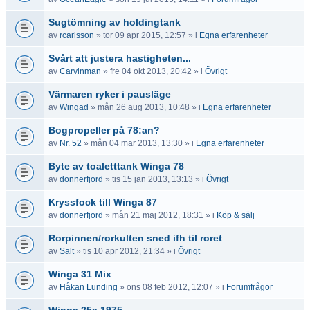
Sugtömning av holdingtank
av
rcarlsson
» tor 09 apr 2015, 12:57 » i
Egna erfarenheter
Svårt att justera hastigheten...
av
Carvinman
» fre 04 okt 2013, 20:42 » i
Övrigt
Värmaren ryker i pausläge
av
Wingad
» mån 26 aug 2013, 10:48 » i
Egna erfarenheter
Bogpropeller på 78:an?
av
Nr. 52
» mån 04 mar 2013, 13:30 » i
Egna erfarenheter
Byte av toaletttank Winga 78
av
donnerfjord
» tis 15 jan 2013, 13:13 » i
Övrigt
Kryssfock till Winga 87
av
donnerfjord
» mån 21 maj 2012, 18:31 » i
Köp & sälj
Rorpinnen/rorkulten sned ifh til roret
av
Salt
» tis 10 apr 2012, 21:34 » i
Övrigt
Winga 31 Mix
av
Håkan Lunding
» ons 08 feb 2012, 12:07 » i
Forumfrågor