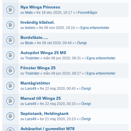
Nya Winga Princess
av
Mats
» fre 18 dec 2020, 19:17 » i
Forumfrågor
Invändig klädsel.
av
bolero
» fre 06 nov 2020, 19:16 » i
Egna erfarenheter
Bordsfäste.....
av
Bluto
» fre 09 okt 2020, 09:48 » i
Övrigt
Autopilot Winga 25 MS
av
Trialrider
» mån 08 jun 2020, 08:31 » i
Egna erfarenheter
Fönster Winga 25
av
Trialrider
» mån 08 jun 2020, 08:27 » i
Egna erfarenheter
Mantåg/stöttor
av
Lars49
» fre 22 maj 2020, 00:45 » i
Övrigt
Manual till Winga 25
av
Lars49
» fre 22 maj 2020, 00:33 » i
Övrigt
Septictank, Holdingtank
av
Lars49
» tor 21 maj 2020, 23:23 » i
Övrigt
Avbärarlist / gummilist W78