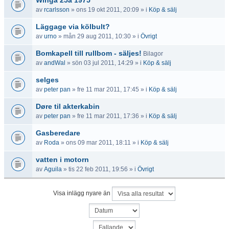
Winga 25a 1975
av
rcarlsson
» ons 19 okt 2011, 20:09 » i
Köp & sälj
Läggage via kölbult?
av
urno
» mån 29 aug 2011, 10:30 » i
Övrigt
Bomkapell till rullbom - säljes!
Bilagor
av
andWal
» sön 03 jul 2011, 14:29 » i
Köp & sälj
selges
av
peter pan
» fre 11 mar 2011, 17:45 » i
Köp & sälj
Døre til akterkabin
av
peter pan
» fre 11 mar 2011, 17:36 » i
Köp & sälj
Gasberedare
av
Roda
» ons 09 mar 2011, 18:11 » i
Köp & sälj
vatten i motorn
av
Aguila
» tis 22 feb 2011, 19:56 » i
Övrigt
Visa inlägg nyare än