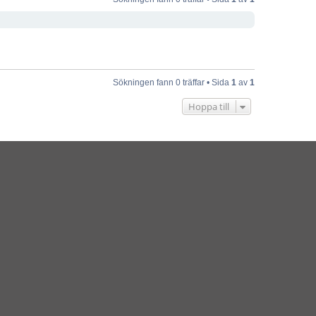
Sökningen fann 0 träffar • Sida
1
av
1
Hoppa till