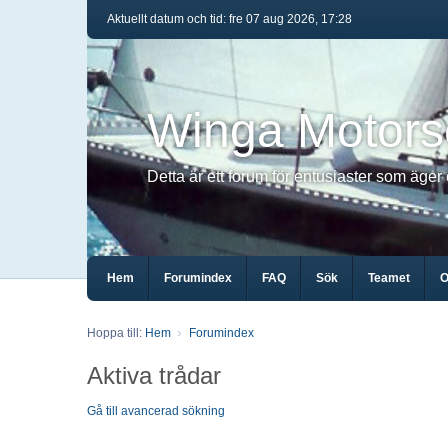
Aktuellt datum och tid: fre 07 aug 2026, 17:28
Winga Motors
Detta är ett forum för entusiaster som äger
Hem
Forumindex
FAQ
Sök
Teamet
O
Hoppa till:
Hem
Forumindex
Aktiva trådar
Gå till avancerad sökning