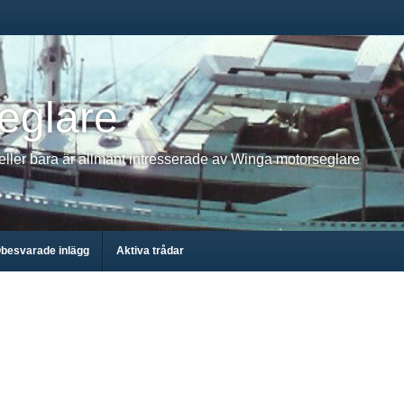
eglare
 eller bara är allmänt intresserade av Winga motorseglare
besvarade inlägg
Aktiva trådar