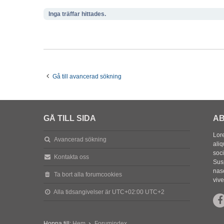
Inga träffar hittades.
Gå till avancerad sökning
GÅ TILL SIDA
AB
Lore
Avancerad sökning
aliq
soc
Kontakta oss
Sus
nasc
Ta bort alla forumcookies
vive
Alla tidsangivelser är UTC+02:00 UTC+2
Hoppa till:
Hem
Forumindex