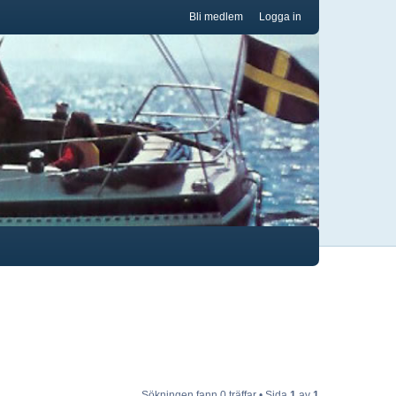
Bli medlem
Logga in
Sökningen fann 0 träffar • Sida
1
av
1