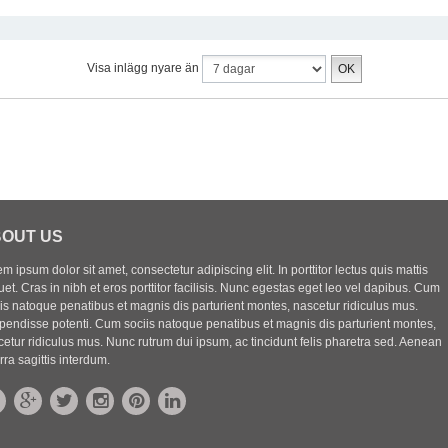
Visa inlägg nyare än
OUT US
m ipsum dolor sit amet, consectetur adipiscing elit. In porttitor lectus quis mattis
uet. Cras in nibh et eros porttitor facilisis. Nunc egestas eget leo vel dapibus. Cum
iis natoque penatibus et magnis dis parturient montes, nascetur ridiculus mus.
pendisse potenti. Cum sociis natoque penatibus et magnis dis parturient montes,
etur ridiculus mus. Nunc rutrum dui ipsum, ac tincidunt felis pharetra sed. Aenean
rra sagittis interdum.