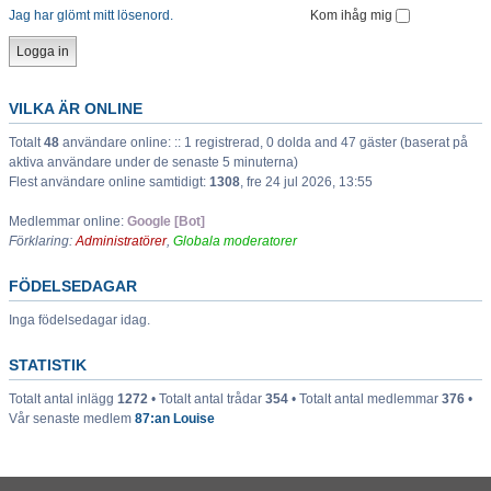
Jag har glömt mitt lösenord.
Kom ihåg mig
VILKA ÄR ONLINE
Totalt
48
användare online: :: 1 registrerad, 0 dolda and 47 gäster (baserat på
aktiva användare under de senaste 5 minuterna)
Flest användare online samtidigt:
1308
, fre 24 jul 2026, 13:55
Medlemmar online:
Google [Bot]
Förklaring:
Administratörer
,
Globala moderatorer
FÖDELSEDAGAR
Inga födelsedagar idag.
STATISTIK
Totalt antal inlägg
1272
• Totalt antal trådar
354
• Totalt antal medlemmar
376
•
Vår senaste medlem
87:an Louise