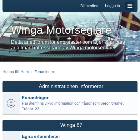
Bli medlem
Logga in
Winga Motorseglare
Detta är ett forum för entusiaster som äger eller bara
är allmänt intresserade av Winga motorseglare
Hoppa till:
Hem
Forumindex
Administrationen informerar
Forumfrågor
Här återfinns viktig information och frågor som berör forumet
Trådar:
22
Winga 87
Egna erfarenheter