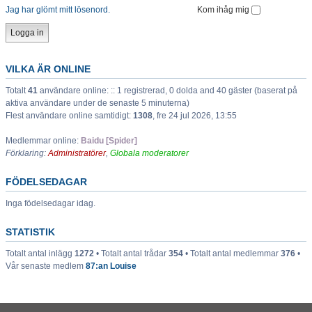
Jag har glömt mitt lösenord.
Kom ihåg mig
VILKA ÄR ONLINE
Totalt
41
användare online: :: 1 registrerad, 0 dolda and 40 gäster (baserat på
aktiva användare under de senaste 5 minuterna)
Flest användare online samtidigt:
1308
, fre 24 jul 2026, 13:55
Medlemmar online:
Baidu [Spider]
Förklaring:
Administratörer
,
Globala moderatorer
FÖDELSEDAGAR
Inga födelsedagar idag.
STATISTIK
Totalt antal inlägg
1272
• Totalt antal trådar
354
• Totalt antal medlemmar
376
•
Vår senaste medlem
87:an Louise