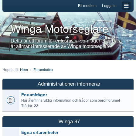
Bli medlem
Logga in
Winga Motorseglare
Detta är ett forum för entusiaster som äger eller bara
är allmänt intresserade av Winga motorseglare
Hoppa till:
Hem
Forumindex
Administrationen informerar
Forumfrågor
Här återfinns viktig information och frågor som berör forumet
Trådar:
22
Winga 87
Egna erfarenheter