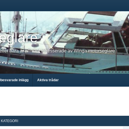
eglare
 eller bara är allmänt intresserade av Winga motorseglare
besvarade inlägg
Aktiva trådar
KATEGORI