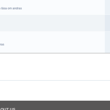
h läsa om andras
ras
OUT US