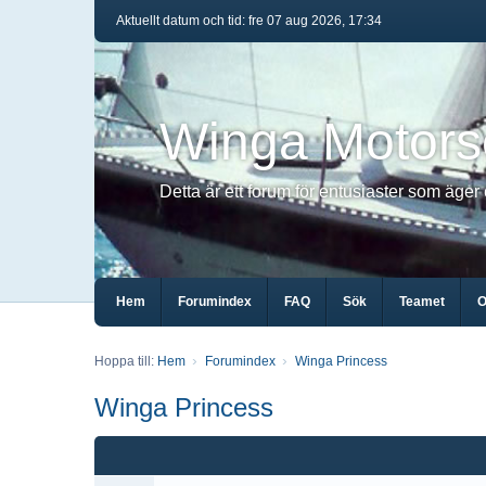
Aktuellt datum och tid: fre 07 aug 2026, 17:34
Winga Motors
Detta är ett forum för entusiaster som äger
Hem
Forumindex
FAQ
Sök
Teamet
O
Hoppa till:
Hem
Forumindex
Winga Princess
Winga Princess