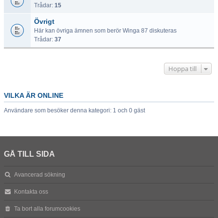
Trådar:
15
Övrigt
Här kan övriga ämnen som berör Winga 87 diskuteras
Trådar:
37
Hoppa till
VILKA ÄR ONLINE
Användare som besöker denna kategori: 1 och 0 gäst
GÅ TILL SIDA
Avancerad sökning
Kontakta oss
Ta bort alla forumcookies