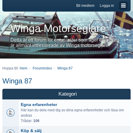
Bli medlem
Logga in
Winga Motorseglare
Detta är ett forum för entusiaster som äger eller bara
är allmänt intresserade av Winga motorseglare
Hoppa till:
Hem
Forumindex
Winga 87
Winga 87
Kategori
Egna erfarenheter
Här kan du dela med dig av dina egna erfarenheter och läsa om
andras
Trådar:
106
Köp & sälj