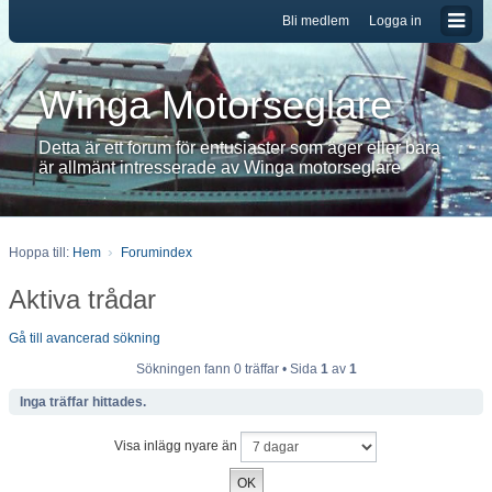
Bli medlem
Logga in
Winga Motorseglare
Detta är ett forum för entusiaster som äger eller bara
är allmänt intresserade av Winga motorseglare
Hoppa till:
Hem
Forumindex
Aktiva trådar
Gå till avancerad sökning
Sökningen fann 0 träffar • Sida
1
av
1
Inga träffar hittades.
Visa inlägg nyare än