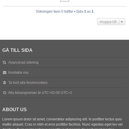
Sökningen fann 0 träffar • Sida
1
av
1
Hoppa till
GÅ TILL SIDA
Avancerad sökning
Kontakta oss
Ta bort alla forumcookies
Alla tidsangivelser är UTC+02:00 UTC+2
ABOUT US
Lorem ipsum dolor sit amet, consectetur adipiscing elit. In porttitor lectus quis
mattis aliquet. Cras in nibh et eros porttitor facilisis. Nunc egestas eget leo vel